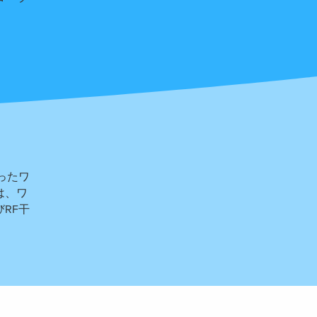
いったワ
は、ワ
RF干