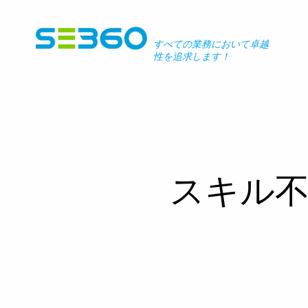
すべての業務において卓越
性を追求します！
スキル