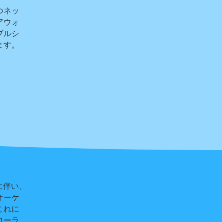
つネッ
アウォ
ブルシ
ます。
に伴い、
オーケ
これに
ローラ